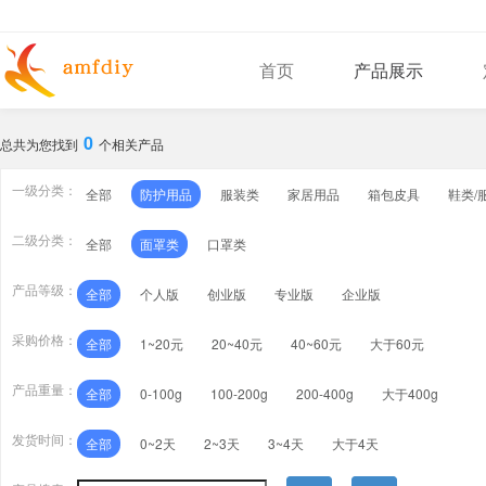
首页
产品展示
0
总共为您找到
个相关产品
一级分类：
全部
防护用品
服装类
家居用品
箱包皮具
鞋类/
二级分类：
全部
面罩类
口罩类
产品等级：
全部
个人版
创业版
专业版
企业版
采购价格：
全部
1~20元
20~40元
40~60元
大于60元
产品重量：
全部
0-100g
100-200g
200-400g
大于400g
发货时间：
全部
0~2天
2~3天
3~4天
大于4天