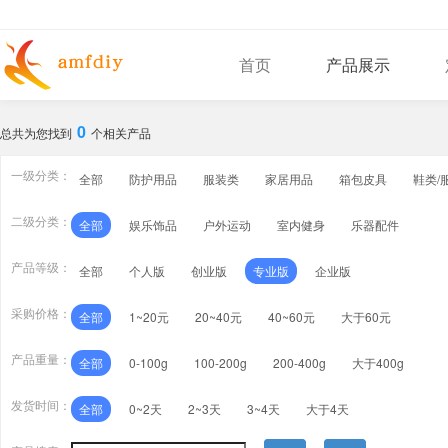
首页
产品展示
0
总共为您找到
个相关产品
一级分类：
全部
防护用品
服装类
家居用品
箱包皮具
鞋类/
二级分类：
全部
娱乐饰品
户外运动
室内健身
乐器配件
产品等级：
全部
个人版
创业版
专业版
企业版
采购价格：
全部
1~20元
20~40元
40~60元
大于60元
产品重量：
全部
0-100g
100-200g
200-400g
大于400g
发货时间：
全部
0~2天
2~3天
3~4天
大于4天