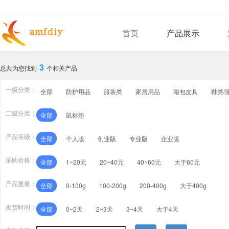
首页
产品展示
3
总共为您找到
个相关产品
一级分类：
全部
防护用品
服装类
家居用品
箱包皮具
鞋类/
二级分类：
全部
鼠标垫
产品等级：
全部
个人版
创业版
专业版
企业版
采购价格：
全部
1~20元
20~40元
40~60元
大于60元
产品重量：
全部
0-100g
100-200g
200-400g
大于400g
发货时间：
全部
0~2天
2~3天
3~4天
大于4天