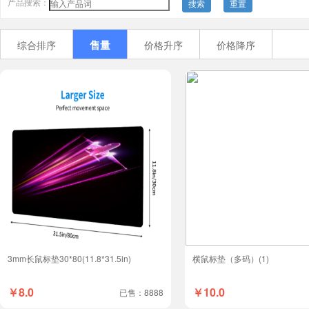
产品搜索：
搜索
重置
售量
综合排序
价格升序
价格降序
3mm长鼠标垫30*80(11.8*31.5in)
横鼠标垫（多码）(1)
￥8.0
￥10.0
已售：8888