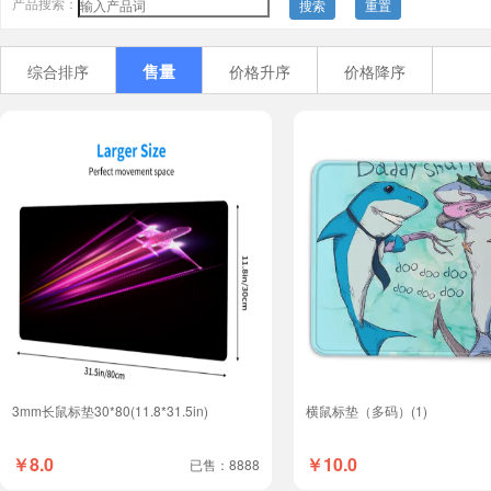
产品搜索：
搜索
重置
售量
综合排序
价格升序
价格降序
3mm长鼠标垫30*80(11.8*31.5in)
横鼠标垫（多码）(1)
￥8.0
￥10.0
已售：8888