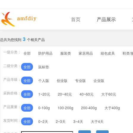
首页
产品展示
3
总共为您找到
个相关产品
一级分类：
全部
防护用品
服装类
家居用品
箱包皮具
鞋类/
二级分类：
全部
鼠标垫
产品等级：
全部
个人版
创业版
专业版
企业版
采购价格：
全部
1~20元
20~40元
40~60元
大于60元
产品重量：
全部
0-100g
100-200g
200-400g
大于400g
发货时间：
全部
0~2天
2~3天
3~4天
大于4天