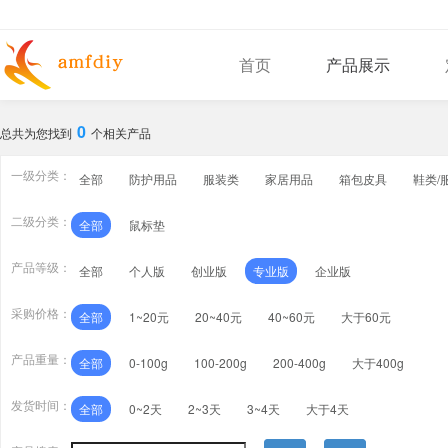
首页
产品展示
0
总共为您找到
个相关产品
一级分类：
全部
防护用品
服装类
家居用品
箱包皮具
鞋类/
二级分类：
全部
鼠标垫
产品等级：
全部
个人版
创业版
专业版
企业版
采购价格：
全部
1~20元
20~40元
40~60元
大于60元
产品重量：
全部
0-100g
100-200g
200-400g
大于400g
发货时间：
全部
0~2天
2~3天
3~4天
大于4天