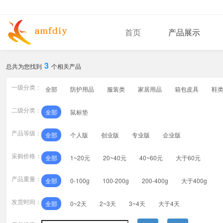
首页
产品展示
3
总共为您找到
个相关产品
一级分类：
全部
防护用品
服装类
家居用品
箱包皮具
鞋类
二级分类：
全部
鼠标垫
产品等级：
全部
个人版
创业版
专业版
企业版
采购价格：
全部
1~20元
20~40元
40~60元
大于60元
产品重量：
全部
0-100g
100-200g
200-400g
大于400g
发货时间：
全部
0~2天
2~3天
3~4天
大于4天