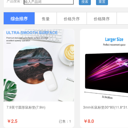
产品搜索：
搜索
重置
综合排序
售量
价格升序
价格降序
7.9英寸圆形鼠标垫(7.9in)
3mm长鼠标垫30*80(11.8*31.
￥2.5
￥8.0
已售：1