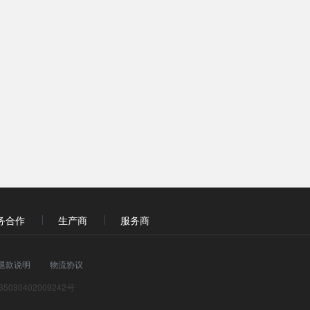
务合作
生产商
服务商
退款说明
物流协议
5030402009242号