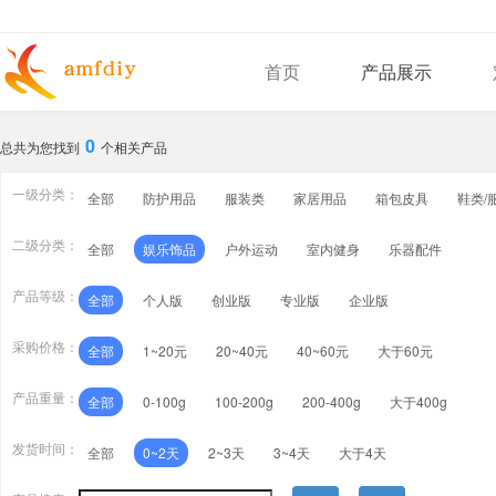
首页
产品展示
0
总共为您找到
个相关产品
一级分类：
全部
防护用品
服装类
家居用品
箱包皮具
鞋类/
二级分类：
全部
娱乐饰品
户外运动
室内健身
乐器配件
产品等级：
全部
个人版
创业版
专业版
企业版
采购价格：
全部
1~20元
20~40元
40~60元
大于60元
产品重量：
全部
0-100g
100-200g
200-400g
大于400g
发货时间：
全部
0~2天
2~3天
3~4天
大于4天