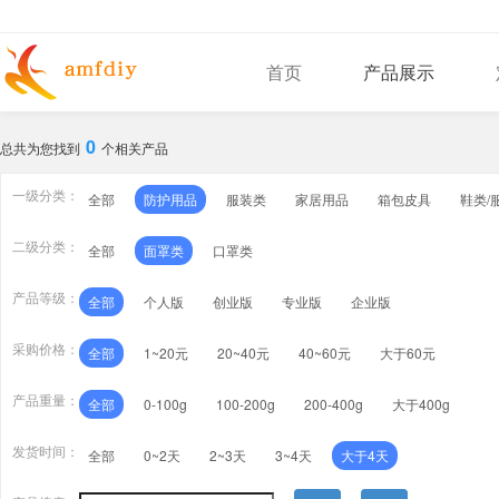
首页
产品展示
0
总共为您找到
个相关产品
一级分类：
全部
防护用品
服装类
家居用品
箱包皮具
鞋类/
二级分类：
全部
面罩类
口罩类
产品等级：
全部
个人版
创业版
专业版
企业版
采购价格：
全部
1~20元
20~40元
40~60元
大于60元
产品重量：
全部
0-100g
100-200g
200-400g
大于400g
发货时间：
全部
0~2天
2~3天
3~4天
大于4天