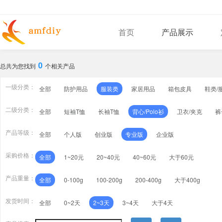
首页
产品展示
0
总共为您找到
个相关产品
一级分类：
全部
防护用品
服装类
家居用品
箱包皮具
鞋类/
二级分类：
全部
短袖T恤
长袖T恤
背心/Polo衫
卫衣/夹克
裤
产品等级：
全部
个人版
创业版
专业版
企业版
采购价格：
全部
1~20元
20~40元
40~60元
大于60元
产品重量：
全部
0-100g
100-200g
200-400g
大于400g
发货时间：
全部
0~2天
2~3天
3~4天
大于4天